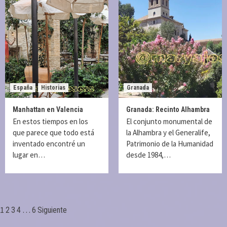
España
Historias
Granada
Manhattan en Valencia
Granada: Recinto Alhambra
En estos tiempos en los
El conjunto monumental de
que parece que todo está
la Alhambra y el Generalife,
inventado encontré un
Patrimonio de la Humanidad
lugar en…
desde 1984,…
Paginación
1
…
2
3
4
6
Siguiente