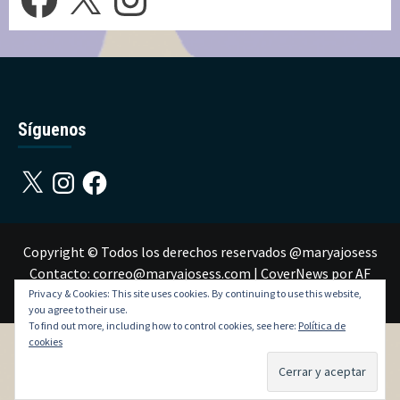
Síguenos
X
Instagram
Facebook
Copyright © Todos los derechos reservados @maryajosess
Contacto: correo@maryajosess.com
|
CoverNews
por AF
themes.
Privacy & Cookies: This site uses cookies. By continuing to use this website,
you agree to their use.
To find out more, including how to control cookies, see here:
Política de
cookies