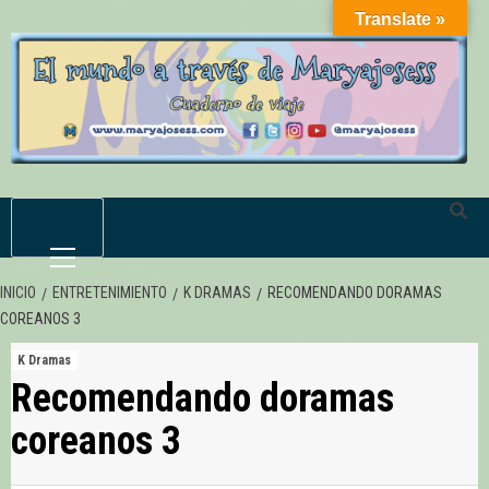
Saltar
Translate »
al
contenido
Menú
primario
INICIO
ENTRETENIMIENTO
K DRAMAS
RECOMENDANDO DORAMAS
COREANOS 3
K Dramas
Recomendando doramas
coreanos 3