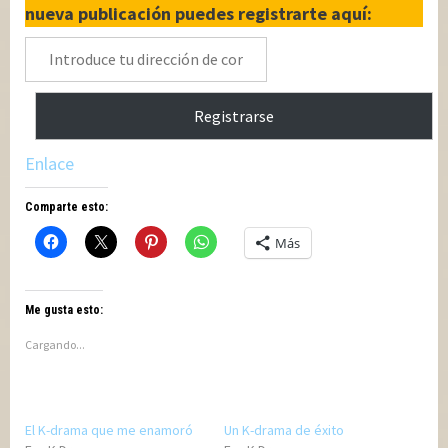
nueva publicación puedes registrarte aquí:
Introduce
tu
dirección
Registrarse
de
correo
Enlace
electrónico
Comparte esto:
Más
Me gusta esto:
Cargando...
El K-drama que me enamoró
Un K-drama de éxito