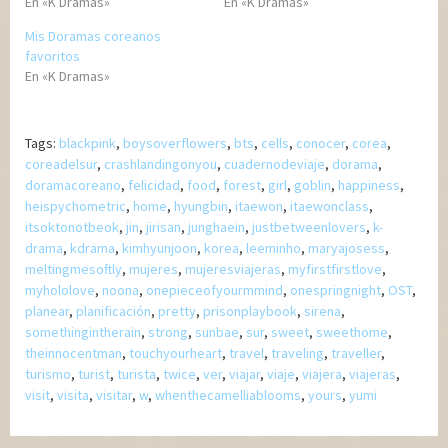
En «K Dramas»
En «K Dramas»
Mis Doramas coreanos
favoritos
En «K Dramas»
Tags:
blackpink
,
boysoverflowers
,
bts
,
cells
,
conocer
,
corea
,
coreadelsur
,
crashlandingonyou
,
cuadernodeviaje
,
dorama
,
doramacoreano
,
felicidad
,
food
,
forest
,
girl
,
goblin
,
happiness
,
heispychometric
,
home
,
hyungbin
,
itaewon
,
itaewonclass
,
itsoktonotbeok
,
jin
,
jirisan
,
junghaein
,
justbetweenlovers
,
k-
drama
,
kdrama
,
kimhyunjoon
,
korea
,
leeminho
,
maryajosess
,
meltingmesoftly
,
mujeres
,
mujeresviajeras
,
myfirstfirstlove
,
myhololove
,
noona
,
onepieceofyourmmind
,
onespringnight
,
OST
,
planear
,
planificación
,
pretty
,
prisonplaybook
,
sirena
,
somethingintherain
,
strong
,
sunbae
,
sur
,
sweet
,
sweethome
,
theinnocentman
,
touchyourheart
,
travel
,
traveling
,
traveller
,
turismo
,
turist
,
turista
,
twice
,
ver
,
viajar
,
viaje
,
viajera
,
viajeras
,
visit
,
visita
,
visitar
,
w
,
whenthecamelliablooms
,
yours
,
yumi