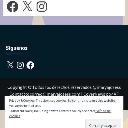
Facebook
X
Instagram
Síguenos
X
Instagram
Facebook
Copyright © Todos los derechos reservados @maryajosess
Contacto: correo@maryajosess.com
|
CoverNews
por AF
themes.
Privacy & Cookies: This site uses cookies. By continuing to use this website,
you agree to their use.
To find out more, including how to control cookies, see here:
Política de
cookies