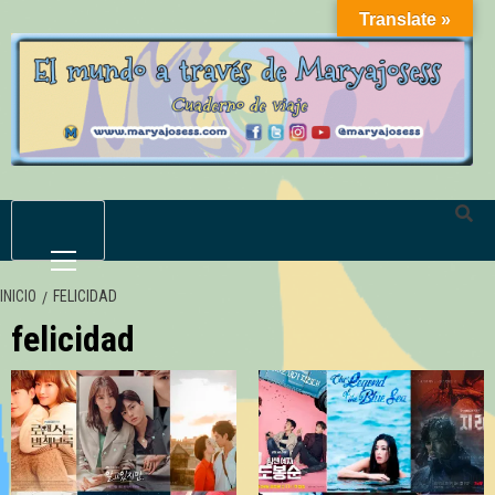
Saltar
Translate »
al
contenido
Menú
primario
INICIO
FELICIDAD
felicidad