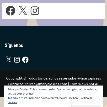
Facebook
X
Instagram
Síguenos
X
Instagram
Facebook
Copyright © Todos los derechos reservados @maryajosess
Contacto: correo@maryajosess.com
|
CoverNews
por AF
themes.
Privacy & Cookies: This site uses cookies. By continuing to use this website,
you agree to their use.
To find out more, including how to control cookies, see here:
Política de
cookies