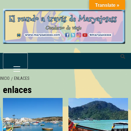
Saltar
Translate »
al
contenido
Menú
primario
INICIO
ENLACES
enlaces