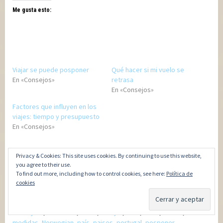
Me gusta esto:
Viajar se puede posponer
Qué hacer si mi vuelo se
En «Consejos»
retrasa
En «Consejos»
Factores que influyen en los
viajes: tiempo y presupuesto
En «Consejos»
Privacy & Cookies: This site uses cookies. By continuing to use this website,
Tags:
aeroflot
,
aerolínea
,
aerolíneas
,
aeroméxico
,
agencia
,
ahora
,
you agree to their use.
air
,
Airlines
,
airways
,
alarma
,
American
,
argentinas
,
atención
,
To find out more, including how to control cookies, see here:
Política de
autoridades
,
Binter
,
busqueda
,
cambio
,
cancelar
,
caso
,
cliente
,
cookies
conciencia
,
contacto
,
coronavirus
,
covid
,
covid-19
,
decreto
,
delta
,
derecho
,
Emirates
,
enlaces
,
españa
,
estado
,
Europa
,
extranjero
,
frecuente
,
Iberia
,
Interjet
,
lavar
,
Level
,
manos
,
medidas
,
Norwegian
,
país
,
paises
,
portugal
,
posponer
,