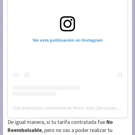
Ver esta publicación en Instagram
Una publicación compartida de María José (@maryajosess)
el
2
De igual manera, si tu tarifa contratada fue
No
Reembolsable
, pero no vas a poder realizar tu