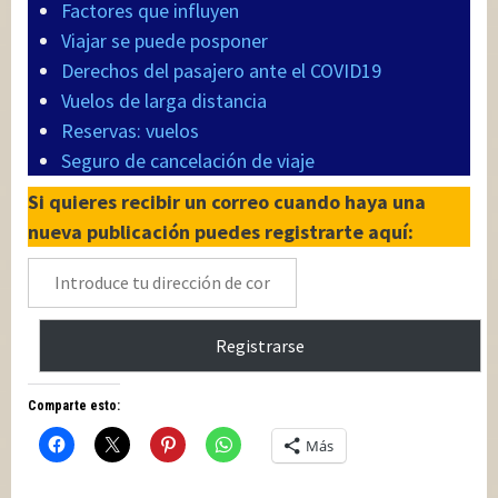
Factores que influyen
Viajar se puede posponer
Derechos del pasajero ante el COVID19
Vuelos de larga distancia
Reservas: vuelos
Seguro de cancelación de viaje
Si quieres recibir un correo cuando haya una
nueva publicación puedes registrarte aquí:
Introduce
tu
dirección
Registrarse
de
correo
Comparte esto:
electrónico
Más