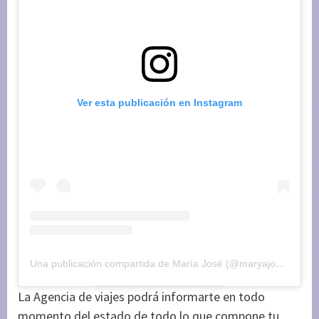
Ver esta publicación en Instagram
Una publicación compartida de María José (@maryajosess)
el
2
La Agencia de viajes podrá informarte en todo
momento del estado de todo lo que compone tu