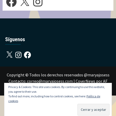
Síguenos
X
Instagram
Facebook
Copyright © Todos los derechos reservados @maryajosess
Contacto: correo@maryajosess.com
|
CoverNews
por AF
themes.
Privacy & Cookies: This site uses cookies. By continuing to use this website,
you agree to their use.
To find out more, including how to control cookies, see here:
Política de
cookies