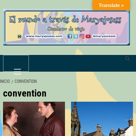
Saltar
Translate »
al
contenido
Menú
primario
INICIO
CONVENTION
convention