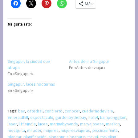
Más
Me gusta esto:
Singapur, la ciudad que
Antes de ir a Singapur
atrapa
En «Antes de viajar»
En «Singapur»
Singapur, luces nocturnas
En «Singapur»
Tags:
bay
,
catedral
,
concierto
,
conocer
,
cuadernodeviaje
,
emeraldhill
,
espectaculo
,
gardenbythebay
,
hotel
,
kampongglam
,
laser
,
littleindia
,
luces
,
marinabysands
,
maryajosess
,
merlion
,
mezquita
,
mirador
,
mujeres
,
mujeresviajeras
,
piscinainfinita
,
planear
,
planificación
,
singapur
,
singapure
,
travel
,
traveling
,