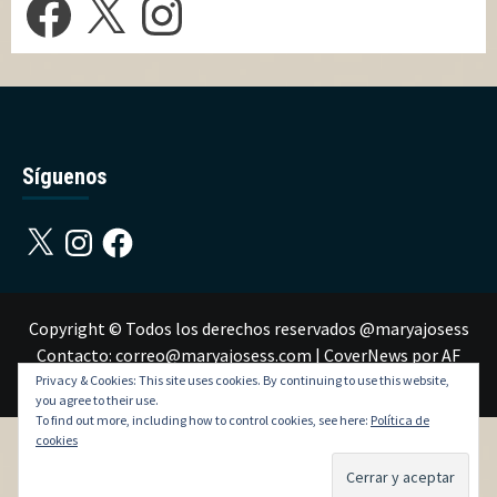
Síguenos
X
Instagram
Facebook
Copyright © Todos los derechos reservados @maryajosess
Contacto: correo@maryajosess.com
|
CoverNews
por AF
themes.
Privacy & Cookies: This site uses cookies. By continuing to use this website,
you agree to their use.
To find out more, including how to control cookies, see here:
Política de
cookies