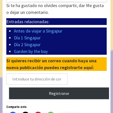
Si te ha gustado no olvides compartir, dar Me gusta
o dejar un comentario.
Entradas relacionadas:
Antes de viajar a Singapur
Día 1 Singapur
Día 2 Singapur
Garden by the bay
Si quieres recibir un correo cuando haya una
nueva publicación puedes registrarte aquí:
Introduce
tu
dirección
Registrarse
de
correo
Comparte esto:
electrónico