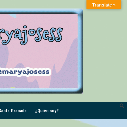
Translate »
anta Granada
¿Quién soy?