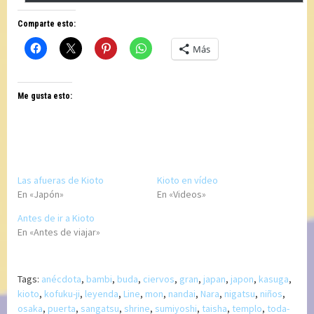
correo
Comparte esto:
electrónico
Más
Me gusta esto:
Las afueras de Kioto
Kioto en vídeo
En «Japón»
En «Videos»
Antes de ir a Kioto
En «Antes de viajar»
Tags:
anécdota
,
bambi
,
buda
,
ciervos
,
gran
,
japan
,
japon
,
kasuga
,
kioto
,
kofuku-ji
,
leyenda
,
Line
,
mon
,
nandai
,
Nara
,
nigatsu
,
niños
,
osaka
,
puerta
,
sangatsu
,
shrine
,
sumiyoshi
,
taisha
,
templo
,
toda-