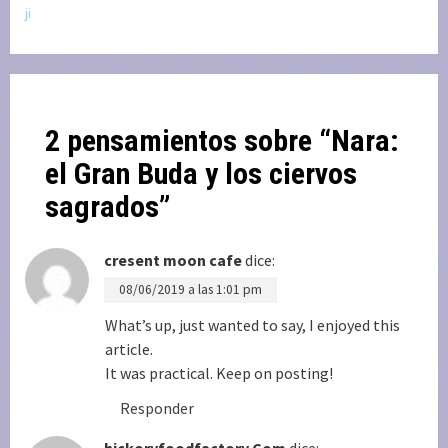
ji
2 pensamientos sobre “
Nara:
el Gran Buda y los ciervos
sagrados
”
cresent moon cafe
dice:
08/06/2019 a las 1:01 pm
What’s up, just wanted to say, I enjoyed this
article.
It was practical. Keep on posting!
Responder
hickoryfoodfactory.Com
dice: