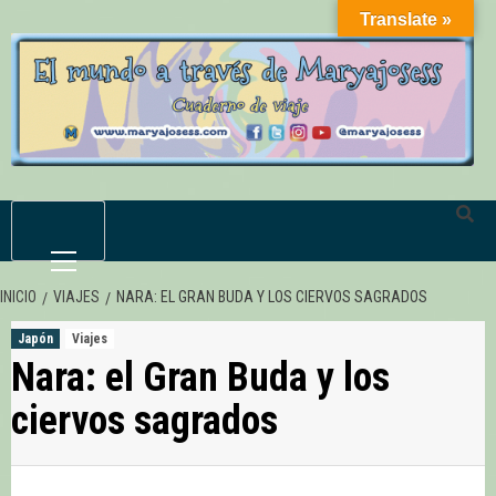
Saltar
Translate »
al
contenido
Menú
primario
INICIO
VIAJES
NARA: EL GRAN BUDA Y LOS CIERVOS SAGRADOS
Japón
Viajes
Nara: el Gran Buda y los
ciervos sagrados