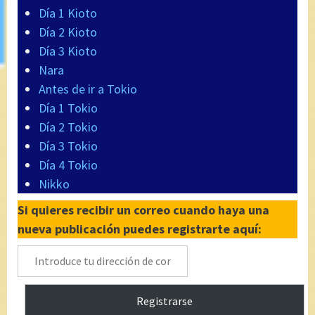
Día 1 Kioto
Día 2 Kioto
Día 3 Kioto
Nara
Antes de ir a Tokio
Día 1 Tokio
Día 2 Tokio
Día 3 Tokio
Día 4 Tokio
Nikko
Si quieres recibir un correo cuando haya una
nueva publicación puedes registrarte aquí:
Introduce
tu
dirección
Registrarse
de