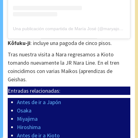
Una publicación compartida de María José (@maryajosess)
el
1
Kôfuku-ji
: incluye una pagoda de cinco pisos.
Tras nuestra visita a Nara regresamos a Kioto
tomando nuevamente la JR Nara Line. En el tren
coincidimos con varias Maikos (aprendizas de
Geishas.
Entradas relacionadas:
Antes de ir a Japón
Osaka
Miyajima
Hiroshima
Antes de ir a Kioto