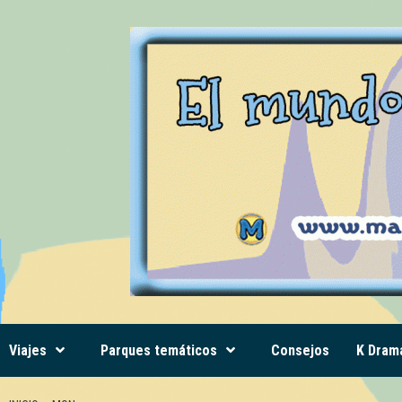
Saltar
al
contenido
Viajes
Parques temáticos
Consejos
K Dram