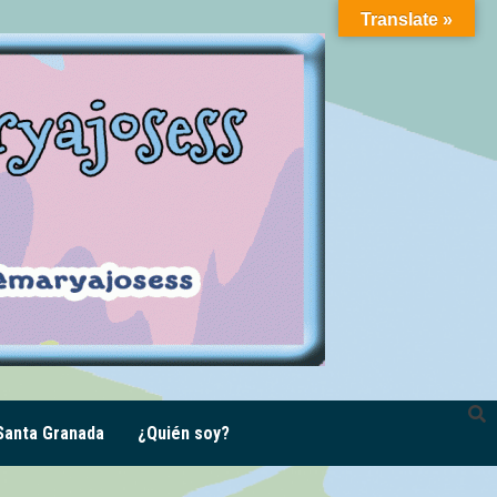
Translate »
anta Granada
¿Quién soy?