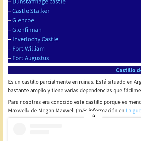
–
Dunstaffnage castle
–
Castle Stalker
–
Glencoe
–
Glenfinnan
–
Inverlochy Castle
–
Fort William
–
Fort Augustus
Castillo 
Es un castillo parcialmente en ruinas. Está situado en Ar
bastante amplio y tiene varias dependencias que fácilme
Para nosotras era conocido este castillo porque es men
Maxwell» de Megan Maxwell (más información en
La gue