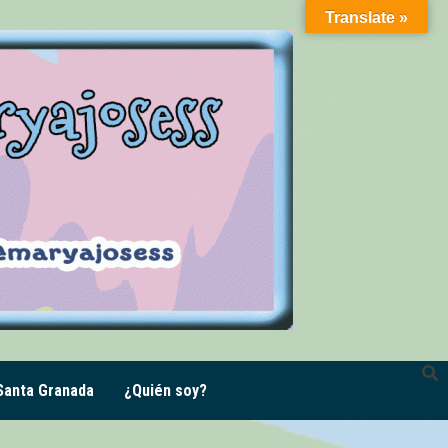
Translate »
anta Granada
¿Quién soy?