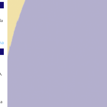
la
ma
a,
la