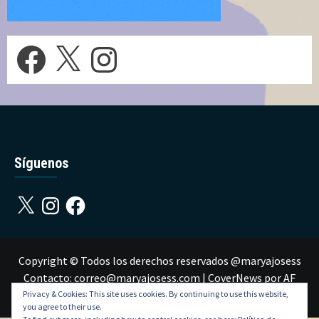
Facebook
X
Instagram
Síguenos
X
Instagram
Facebook
Copyright © Todos los derechos reservados @maryajosess
Contacto: correo@maryajosess.com
|
CoverNews
por AF
themes.
Privacy & Cookies: This site uses cookies. By continuing to use this website,
you agree to their use.