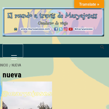
Saltar
Translate »
al
contenido
Menú
primario
INICIO
NUEVA
nueva