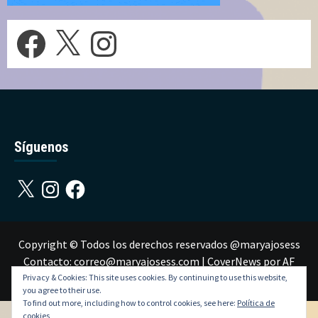
Facebook
X
Instagram
Síguenos
X
Instagram
Facebook
Copyright © Todos los derechos reservados @maryajosess
Contacto: correo@maryajosess.com
|
CoverNews
por AF
themes.
Privacy & Cookies: This site uses cookies. By continuing to use this website,
you agree to their use.
To find out more, including how to control cookies, see here:
Política de
cookies