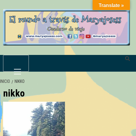
Saltar
Translate »
al
contenido
Menú
primario
INICIO
NIKKO
nikko