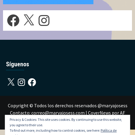
Facebook
X
Instagram
Síguenos
X
Instagram
Facebook
Copyright © Todos los derechos reservados @maryajosess
Contacto: correo@maryajosess.com
|
CoverNews
por AF
themes.
Privacy & Cookies: This site uses cookies. By continuing to use this website,
you agree to their use.
To find out more, including how to control cookies, see here:
Política de