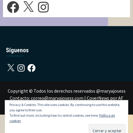
Facebook
X
Instagram
Síguenos
X
Instagram
Facebook
Copyright © Todos los derechos reservados @maryajosess
Contacto: correo@maryajosess.com
|
CoverNews
por AF
themes.
Privacy & Cookies: This site uses cookies. By continuing to use this website,
you agree to their use.
To find out more, including how to control cookies, see here:
Política de
cookies