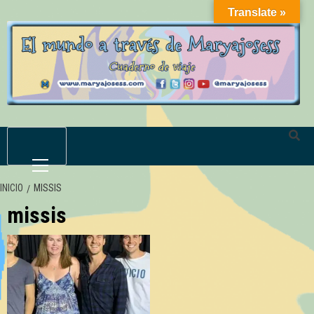
Saltar
Translate »
al
contenido
Menú
primario
INICIO
MISSIS
missis