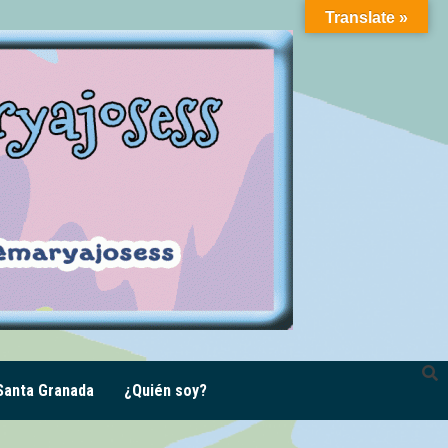
Translate »
anta Granada
¿Quién soy?