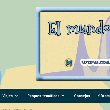
Saltar
al
contenido
Viajes
Parques temáticos
Consejos
K Dram