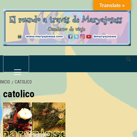
Saltar
Translate »
al
contenido
Menú
primario
INICIO
CATOLICO
catolico