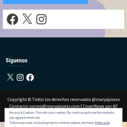
Facebook
X
Instagram
Síguenos
X
Instagram
Facebook
Copyright © Todos los derechos reservados @maryajosess
Contacto: correo@maryajosess.com
|
CoverNews
por AF
themes.
Privacy & Cookies: This site uses cookies. By continuing to use this website,
you agree to their use.
To find out more, including how to control cookies, see here:
Política de