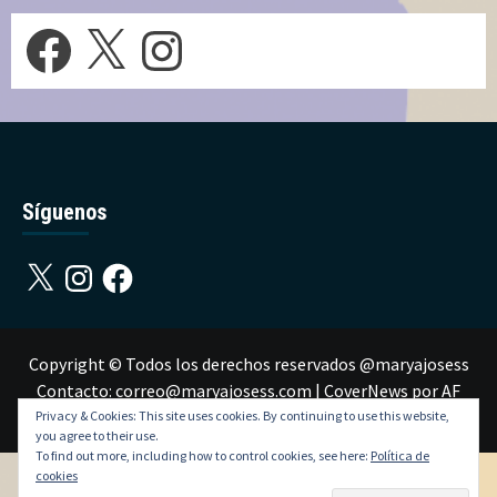
Facebook
X
Instagram
Síguenos
X
Instagram
Facebook
Copyright © Todos los derechos reservados @maryajosess
Contacto: correo@maryajosess.com
|
CoverNews
por AF
themes.
Privacy & Cookies: This site uses cookies. By continuing to use this website,
you agree to their use.
To find out more, including how to control cookies, see here:
Política de
cookies