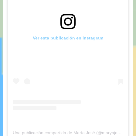
Ver esta publicación en Instagram
Una publicación compartida de María José (@maryajosess)
el
2