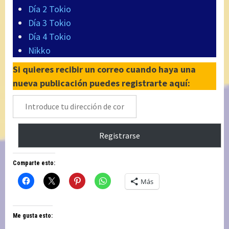
Día 2 Tokio
Día 3 Tokio
Día 4 Tokio
Nikko
Si quieres recibir un correo cuando haya una
nueva publicación puedes registrarte aquí:
Introduce
tu
dirección
Registrarse
de
correo
Comparte esto:
electrónico
Más
Me gusta esto: