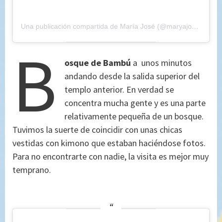
Una publicación compartida de María José (@maryajosess)
el
2
B
osque de Bambú
a unos minutos
andando desde la salida superior del
templo anterior. En verdad se
concentra mucha gente y es una parte
relativamente pequeña de un bosque.
Tuvimos la suerte de coincidir con unas chicas
vestidas con kimono que estaban haciéndose fotos.
Para no encontrarte con nadie, la visita es mejor muy
temprano.