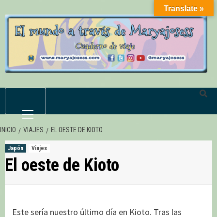
Saltar
Translate »
al
contenido
Menú
primario
INICIO
VIAJES
EL OESTE DE KIOTO
Japón
Viajes
El oeste de Kioto
Este sería nuestro último día en Kioto. Tras las