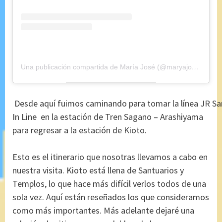
Una publicación compartida de María José (@maryajosess)
el
2
 Desde aquí fuimos caminando para tomar la línea JR 
Sa
In Line en la estación de Tren Sagano – Arashiyama
para regresar a la estación de Kioto.
Esto es el itinerario que nosotras llevamos a cabo en
nuestra visita. Kioto está llena de Santuarios y
Templos, lo que hace más difícil verlos todos de una
sola vez. Aquí están reseñados los que consideramos
como más importantes. Más adelante dejaré una