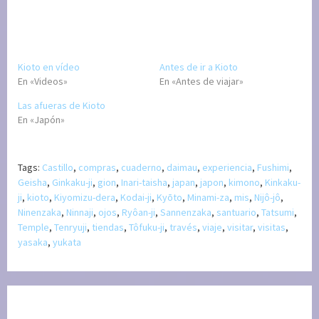
Kioto en vídeo
Antes de ir a Kioto
En «Videos»
En «Antes de viajar»
Las afueras de Kioto
En «Japón»
Tags:
Castillo
,
compras
,
cuaderno
,
daimau
,
experiencia
,
Fushimi
,
Geisha
,
Ginkaku-ji
,
gion
,
Inari-taisha
,
japan
,
japon
,
kimono
,
Kinkaku-
ji
,
kioto
,
Kiyomizu-dera
,
Kodai-ji
,
Kyōto
,
Minami-za
,
mis
,
Nijô-jô
,
Ninenzaka
,
Ninnaji
,
ojos
,
Ryôan-ji
,
Sannenzaka
,
santuario
,
Tatsumi
,
Temple
,
Tenryuji
,
tiendas
,
Tôfuku-ji
,
través
,
viaje
,
visitar
,
visitas
,
yasaka
,
yukata