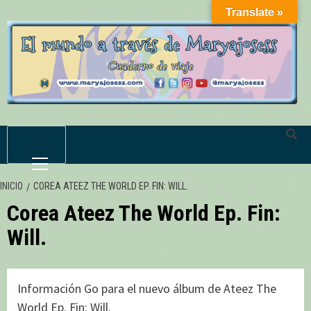
Saltar
Translate »
al
contenido
Menú
primario
INICIO
COREA ATEEZ THE WORLD EP. FIN: WILL.
Corea Ateez The World Ep. Fin:
Will.
Información Go para el nuevo álbum de Ateez The
World Ep. Fin: Will.