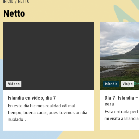
INICIO
NETTO
Netto
Videos
Islandia
Viajes
Islandia en vídeo, día 7
Día 7- Islandia 
cara
En este día hicimos realidad «Al mal
Esta entrada pert
tiempo, buena cara», pues tuvimos un día
mi visita a Islandi
nublado….