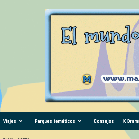
Saltar
al
contenido
Viajes
Parques temáticos
Consejos
K Dram