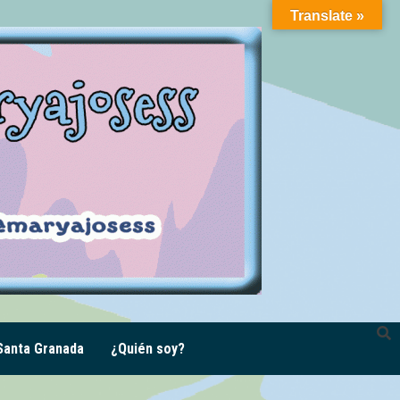
Translate »
anta Granada
¿Quién soy?