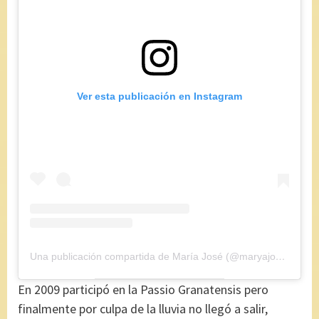
Ver esta publicación en Instagram
Una publicación compartida de María José (@maryajosess)
el
2
En 2009 participó en la Passio Granatensis pero
finalmente por culpa de la lluvia no llegó a salir,