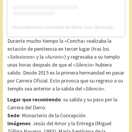
Una publicación compartida de María José (@maryajosess)
el
2
Durante mucho tiempo la «Concha» realizaba la
estación de penitencia en tercer lugar (tras los
«
Salesianos
» y la «
Aurora
«) y regresaba a su templo
unas horas después de que el «
Silencio
» hubiera
salido. Desde 2015 es la primera hermandad en pasar
por Carrera Oficial. Esto provoca que su regreso a su
templo sea anterior a la salida del «
Silencio
«.
Lugar que recomiendo
: su salida y su paso por la
Carrera del Darro.
Sede
: Monasterio de la Concepción.
Imágenes
: Jesús del Amor y la Entrega (Miguel
Zúñiga Navarro, 1983); María Santísima de la