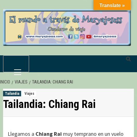
Saltar
Translate »
al
contenido
Menú
primario
INICIO
VIAJES
TAILANDIA: CHIANG RAI
Tailandia
Viajes
Tailandia: Chiang Rai
Llegamos a
Chiang Rai
muy temprano en un vuelo