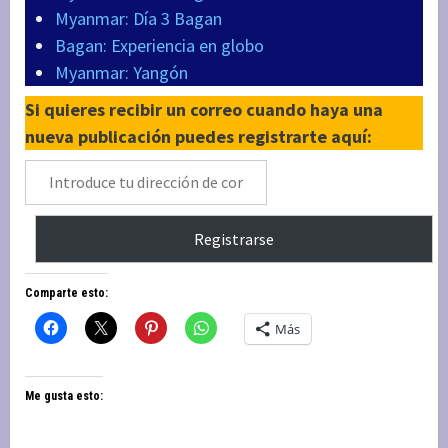
Myanmar: Día 3 Bagan
Bagan: Experiencia en globo
Myanmar: Yangón
Si quieres recibir un correo cuando haya una
nueva publicación puedes registrarte aquí:
Introduce
tu
dirección
Registrarse
de
correo
Comparte esto:
electrónico
Más
Me gusta esto: