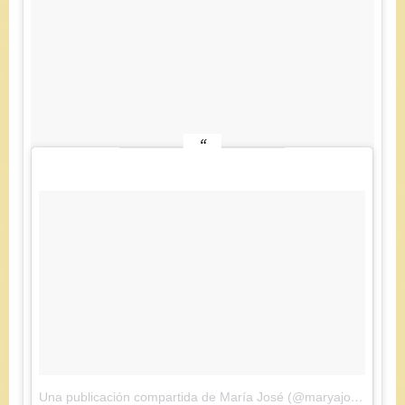
Una publicación compartida de María José (@maryajosess)
el
2