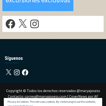
Facebook
X
Instagram
Síguenos
X
Instagram
Facebook
Copyright © Todos los derechos reservados @maryajosess
Contacto: correo@maryajosess.com
|
CoverNews
por AF
themes.
Privacy & Cookies: This site uses cookies. By continuing to use this website,
you agree to their use.