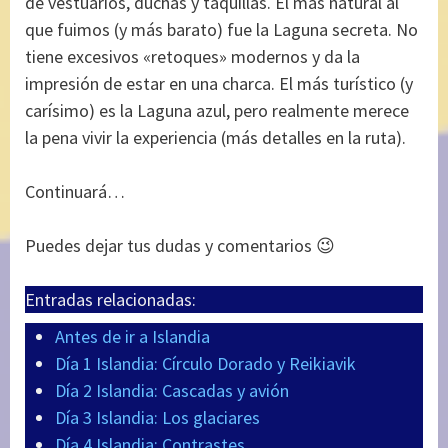
de vestuarios, duchas y taquillas. El más natural al
que fuimos (y más barato) fue la Laguna secreta. No
tiene excesivos «retoques» modernos y da la
impresión de estar en una charca. El más turístico (y
carísimo) es la Laguna azul, pero realmente merece
la pena vivir la experiencia (más detalles en la ruta).
Continuará…
Puedes dejar tus dudas y comentarios 😉
Entradas relacionadas:
Antes de ir a Islandia
Día 1 Islandia: Círculo Dorado y Reikiavik
Día 2 Islandia: Cascadas y avión
Día 3 Islandia: Los glaciares
Día 4 Islandia: Contrastes