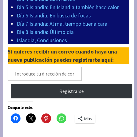
Día 5 Islandia: En Islandia también hace calor
Día 6 Islandia: En busca de focas
Día 7 Islandia: Al mal tiempo buena cara
Día 8 Islandia: Último día
Islandia, Conclusiones
Si quieres recibir un correo cuando haya una
nueva publicación puedes registrarte aquí:
Introduce
tu
dirección
Registrarse
de
correo
Comparte esto:
electrónico
Más