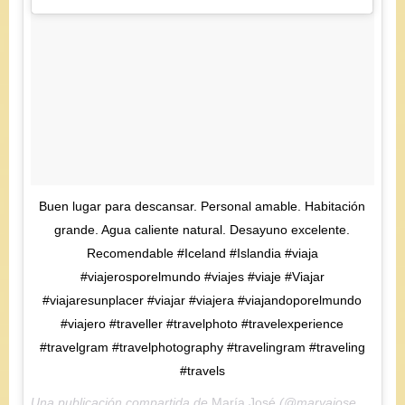
Buen lugar para descansar. Personal amable. Habitación
grande. Agua caliente natural. Desayuno excelente.
Recomendable #Iceland #Islandia #viaja
#viajerosporelmundo #viajes #viaje #Viajar
#viajaresunplacer #viajar #viajera #viajandoporelmundo
#viajero #traveller #travelphoto #travelexperience
#travelgram #travelphotography #travelingram #traveling
#travels
Una publicación compartida de
María José
(@maryajosess) el
3 