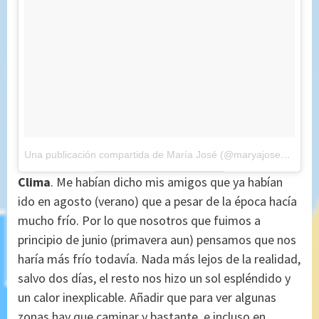
Una publicación compartida de María José (@maryajosess)
el
23
Clima
.
Me habían dicho mis amigos que ya habían
ido en agosto (verano) que a pesar de la época hacía
mucho frío. Por lo que nosotros que fuimos a
principio de junio (primavera aun) pensamos que nos
haría más frío todavía. Nada más lejos de la realidad,
salvo dos días, el resto nos hizo un sol espléndido y
un calor inexplicable. Añadir que para ver algunas
zonas hay que caminar y bastante, e incluso en